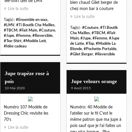
Tee-shirt Lett de LMV
bien chaud Gilet berger de
Lire la suite
chez mon bar à couture
Lire la suite
Tag(s) :
#Ensemble en wax
,
#LMV
,
#Ti Boutik Cha Mailles
,
Tag(s) :
#Couture
,
#Ti Boutik
#TBCM
,
#Fait Main
,
#Couture
,
Cha Mailles
,
#TBCM
,
#Fait
#Jupe
,
#Femme
,
#Reversible
,
Main
,
#Jupe
,
#Femme
,
#Jupe
#Tee-Shirt
,
#Modèle Lett
,
de Latte
,
#Top
,
#Modèle La
#Idée cadeau
Blonde
,
#Pochette Portable
,
#Gilet Berger
,
#Reversible
Jupe trapèze rose à
pois
Jupe velours orange
10 Mai 2020
9 Août 2015
Numéro 107 Modèle de
Numéro: 40 Modèle de
Dressing Chic revisite les
l'atelier sur le fil C'est le
70's
même patron que ma jupe à
pois sauf que je l'ai faites un
Lire la suite
peu plus longue... Plus