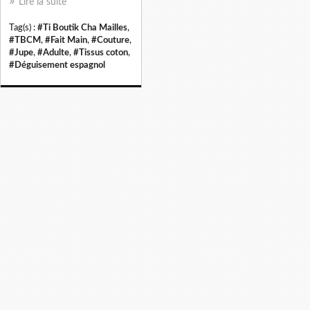
Lire la suite
Tag(s) :
#Ti Boutik Cha Mailles
,
#TBCM
,
#Fait Main
,
#Couture
,
#Jupe
,
#Adulte
,
#Tissus coton
,
#Déguisement espagnol