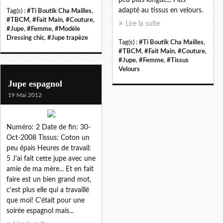
adapté au tissus en velours.
Tag(s) :
#Ti Boutik Cha Mailles
,
#TBCM
,
#Fait Main
,
#Couture
,
Lire la suite
#Jupe
,
#Femme
,
#Modèle
Dressing chic
,
#Jupe trapèze
Tag(s) :
#Ti Boutik Cha Mailles
,
#TBCM
,
#Fait Main
,
#Couture
,
#Jupe
,
#Femme
,
#Tissus
Velours
Jupe espagnol
19 Mai 2012
Numéro: 2 Date de fin: 30-
Oct-2008 Tissus: Coton un
peu épais Heures de travail:
5 J'ai fait cette jupe avec une
amie de ma mère... Et en fait
faire est un bien grand mot,
c'est plus elle qui a travaillé
que moi! C'était pour une
soirée espagnol mais...