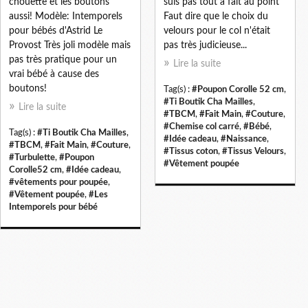
chouette et les boutons
suis pas tout à fait au point
aussi! Modèle: Intemporels
Faut dire que le choix du
pour bébés d'Astrid Le
velours pour le col n'était
Provost Très joli modèle mais
pas très judicieuse...
pas très pratique pour un
Lire la suite
vrai bébé à cause des
boutons!
Tag(s) :
#Poupon Corolle 52 cm
,
#Ti Boutik Cha Mailles
,
Lire la suite
#TBCM
,
#Fait Main
,
#Couture
,
#Chemise col carré
,
#Bébé
,
Tag(s) :
#Ti Boutik Cha Mailles
,
#Idée cadeau
,
#Naissance
,
#TBCM
,
#Fait Main
,
#Couture
,
#Tissus coton
,
#Tissus Velours
,
#Turbulette
,
#Poupon
#Vêtement poupée
Corolle52 cm
,
#Idée cadeau
,
#vêtements pour poupée
,
#Vêtement poupée
,
#Les
Intemporels pour bébé