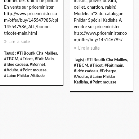
bonnet des Knit it de phildar
mastic, poivre, buvard,
En vente sur priceminister
oeillet, chardon, raisin)
http://www.priceminister.co
Modèle: n°3 du catalogue
m/offer/buy/145547985/cpl
Phildar Spécial Kadisha A
145547986_ALL/bonnet-
vendre sur priceminister
tricote-main.html
http://www.priceminister.co
m/offer/buy/145146785/...
Lire la suite
Lire la suite
Tag(s) :
#Ti Boutik Cha Mailles
,
#TBCM
,
#Tricot
,
#Fait Main
,
Tag(s) :
#Ti Boutik Cha Mailles
,
#Idée cadeau
,
#Bonnet
,
#TBCM
,
#Tricot
,
#Fait main
,
#Adulte
,
#Point mousse
,
#Idée cadeau
,
#Echarpe
,
#Laine Phildar Altitude
#Adulte
,
#Laine Phildar
Kadisha
,
#Point mousse