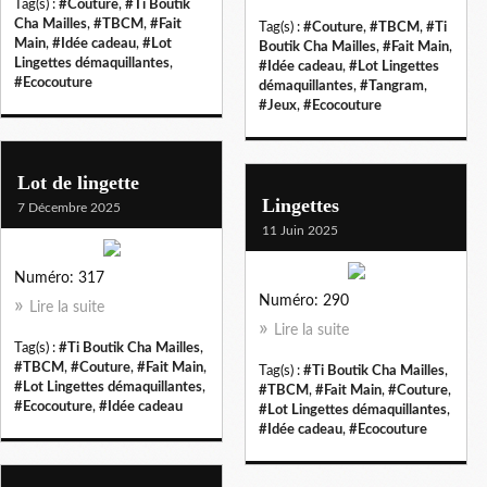
Tag(s) :
#Couture
,
#Ti Boutik
Cha Mailles
,
#TBCM
,
#Fait
Tag(s) :
#Couture
,
#TBCM
,
#Ti
Main
,
#Idée cadeau
,
#Lot
Boutik Cha Mailles
,
#Fait Main
,
Lingettes démaquillantes
,
#Idée cadeau
,
#Lot Lingettes
#Ecocouture
démaquillantes
,
#Tangram
,
#Jeux
,
#Ecocouture
Lot de lingette
Lingettes
7 Décembre 2025
11 Juin 2025
Numéro: 317
Numéro: 290
Lire la suite
Lire la suite
Tag(s) :
#Ti Boutik Cha Mailles
,
#TBCM
,
#Couture
,
#Fait Main
,
Tag(s) :
#Ti Boutik Cha Mailles
,
#Lot Lingettes démaquillantes
,
#TBCM
,
#Fait Main
,
#Couture
,
#Ecocouture
,
#Idée cadeau
#Lot Lingettes démaquillantes
,
#Idée cadeau
,
#Ecocouture