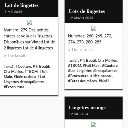
Lot de lingettes
Lots de lingettes
8 Mai 2025
19 Janvier 2025
Numéro: 279 Des petites
chutes et voila des lingettes.
Numéros: 260, 269, 270,
Disponibles sur Vinted Lot de
274, 278, 280, 285
2 lingettes Lot de 4 lingettes
Lire la suite
Lire la suite
Tag(s) :
#Ti Boutik Cha Mailles
,
#TBCM
,
#Fait Main
,
#Couture
,
Tag(s) :
#Couture
,
#Ti Boutik
#Lot Lingettes démaquillantes
,
Cha Mailles
,
#TBCM
,
#Fait
#Ecocouture
,
#Idée cadeau
,
Main
,
#Idée cadeau
,
#Lot
#Fêtes des mères
,
#Noël
Lingettes démaquillantes
,
#Ecocouture
Lingettes orange
12 Mai 2024