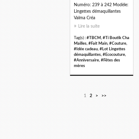
Numéro: 239 à 242 Modèle:
Lingettes démaquillantes
Valma Créa
Lire la suite
Tag(s) :
#TBCM
,
#Ti Boutik Cha
Mailles
,
#Fait Main
,
#Couture
,
#Idée cadeau
,
#Lot Lingettes
démaquillantes
,
#Ecocouture
,
#Anniversaire
,
#Fêtes des
mères
1
2
>
>>