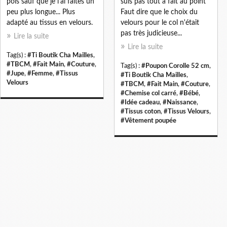
pois sauf que je l'ai faites un
suis pas tout à fait au point
peu plus longue... Plus
Faut dire que le choix du
adapté au tissus en velours.
velours pour le col n'était
pas très judicieuse...
Lire la suite
Lire la suite
Tag(s) :
#Ti Boutik Cha Mailles
,
#TBCM
,
#Fait Main
,
#Couture
,
Tag(s) :
#Poupon Corolle 52 cm
,
#Jupe
,
#Femme
,
#Tissus
#Ti Boutik Cha Mailles
,
Velours
#TBCM
,
#Fait Main
,
#Couture
,
#Chemise col carré
,
#Bébé
,
#Idée cadeau
,
#Naissance
,
#Tissus coton
,
#Tissus Velours
,
#Vêtement poupée