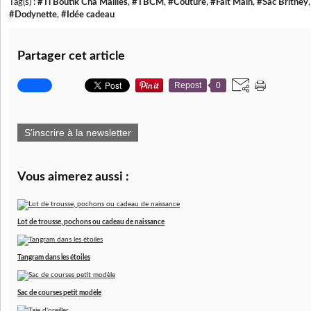
Tag(s) :
#Ti Boutik Cha Mailles
,
#TBCM
,
#Couture
,
#Fait Main
,
#Sac Britney
#Dodynette
,
#Idée cadeau
Partager cet article
Repost
0
S'inscrire à la newsletter
Vous aimerez aussi :
Lot de trousse, pochons ou cadeau de naissance
Tangram dans les étoiles
Sac de courses petit modèle