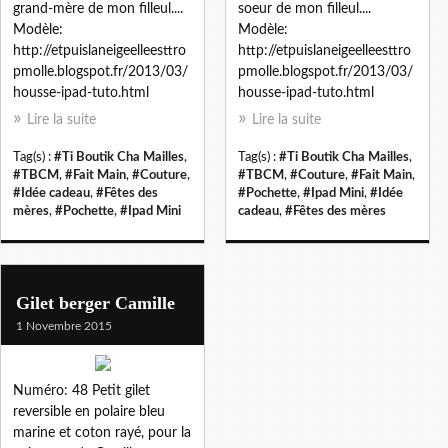
grand-mère de mon filleul....
soeur de mon filleul....
Modèle:
Modèle:
http://etpuislaneigeelleesttro
http://etpuislaneigeelleesttro
pmolle.blogspot.fr/2013/03/
pmolle.blogspot.fr/2013/03/
housse-ipad-tuto.html
housse-ipad-tuto.html
Lire la suite
Lire la suite
Tag(s) :
#Ti Boutik Cha Mailles
,
Tag(s) :
#Ti Boutik Cha Mailles
,
#TBCM
,
#Fait Main
,
#Couture
,
#TBCM
,
#Couture
,
#Fait Main
,
#Idée cadeau
,
#Fêtes des
#Pochette
,
#Ipad Mini
,
#Idée
mères
,
#Pochette
,
#Ipad Mini
cadeau
,
#Fêtes des mères
Gilet berger Camille
1 Novembre 2015
Numéro: 48 Petit gilet
reversible en polaire bleu
marine et coton rayé, pour la