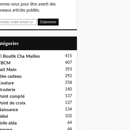
nnez-vous pour être averti des
veaux articles publiés.
Catégories
415
i Boutik Cha Mailles
407
TBCM
393
ait Main
292
dée cadeau
258
outure
140
roderie
137
oint compté
137
oint de croix
134
aissance
102
Bébé
64
oile aïda
48
Femme