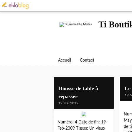
Ti Bouti
Accueil
Contact
Housse de table à
Le 
repasser
19 M
19 Mai 2012
Numé
May-
Numéro: 4 Date de fin: 19-
de t
Feb-2009 Tissus: Un vieux