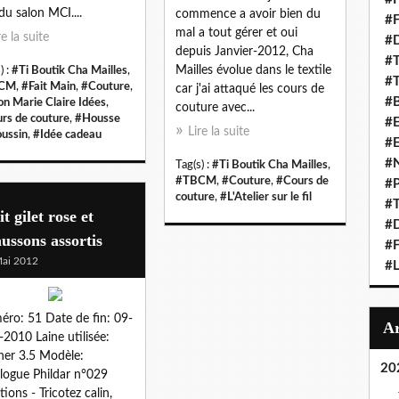
 du salon MCI....
commence a avoir bien du
#F
mal a tout gérer et oui
re la suite
#D
depuis Janvier-2012, Cha
#T
Mailles évolue dans le textile
) :
#Ti Boutik Cha Mailles
,
#T
CM
,
#Fait Main
,
#Couture
,
car j'ai attaqué les cours de
#B
on Marie Claire Idées
,
couture avec...
rs de couture
,
#Housse
#E
Lire la suite
oussin
,
#Idée cadeau
#
#N
Tag(s) :
#Ti Boutik Cha Mailles
,
#TBCM
,
#Couture
,
#Cours de
#P
couture
,
#L'Atelier sur le fil
#T
it gilet rose et
#D
ussons assortis
#F
ai 2012
#L
ro: 51 Date de fin: 09-
2010 Laine utilisée:
ner 3.5 Modèle:
20
logue Phildar n°029
tions - Tricotez calin,