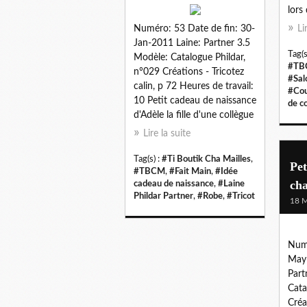
lors
Numéro: 53 Date de fin: 30-
Li
Jan-2011 Laine: Partner 3.5
Tag(s
Modèle: Catalogue Phildar,
#TB
n°029 Créations - Tricotez
#Sal
calin, p 72 Heures de travail:
#Cou
10 Petit cadeau de naissance
de c
d'Adèle la fille d'une collègue
Lire la suite
Tag(s) :
#Ti Boutik Cha Mailles
,
Pet
#TBCM
,
#Fait Main
,
#Idée
cha
cadeau de naissance
,
#Laine
Phildar Partner
,
#Robe
,
#Tricot
18 M
Numé
May-
Part
Cata
Créa