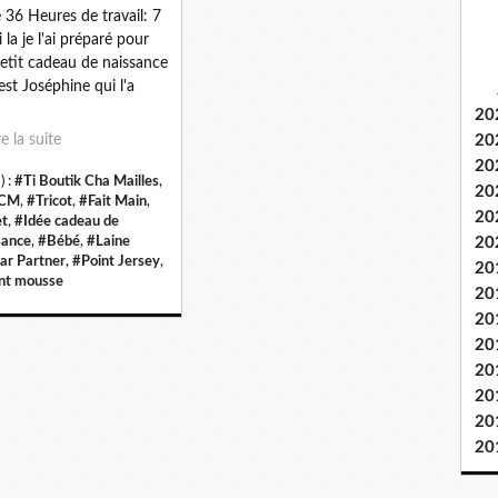
 36 Heures de travail: 7
 la je l'ai préparé pour
etit cadeau de naissance
'est Joséphine qui l'a
20
re la suite
20
20
) :
#Ti Boutik Cha Mailles
,
20
CM
,
#Tricot
,
#Fait Main
,
20
et
,
#Idée cadeau de
sance
,
#Bébé
,
#Laine
20
dar Partner
,
#Point Jersey
,
20
nt mousse
20
20
20
20
20
20
20