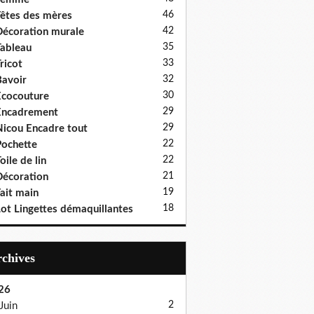
46
êtes des mères
42
écoration murale
35
ableau
33
ricot
32
avoir
30
cocouture
29
Encadrement
29
icou Encadre tout
22
ochette
22
oile de lin
21
écoration
19
ait main
18
ot Lingettes démaquillantes
Archives
26
2
Juin