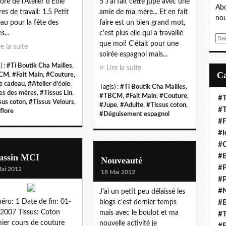
lore de l'Atelier d'Eole
5 J'ai fait cette jupe avec une
Abo
es de travail: 1.5 Petit
amie de ma mère... Et en fait
nou
au pour la fête des
faire est un bien grand mot,
s...
c'est plus elle qui a travaillé
E
que moi! C'était pour une
re la suite
m
soirée espagnol mais...
a
) :
#Ti Boutik Cha Mailles
,
Lire la suite
i
CM
,
#Fait Main
,
#Couture
,
l
e cadeau
,
#Atelier d'éole
,
Tag(s) :
#Ti Boutik Cha Mailles
,
es des mères
,
#Tissus Lin
,
#TBCM
,
#Fait Main
,
#Couture
,
#T
sus coton
,
#Tissus Velours
,
#Jupe
,
#Adulte
,
#Tissus coton
,
#
flore
#Déguisement espagnol
#F
#I
#C
ussin MCI
#B
Nouveauté
#P
ai 2012
18 Mai 2012
#P
#N
J'ai un petit peu délaissé les
ro: 1 Date de fin: 01-
blogs c'est dernier temps
#
2007 Tissus: Coton
mais avec le boulot et ma
#T
ier cours de couture
nouvelle activité je
#