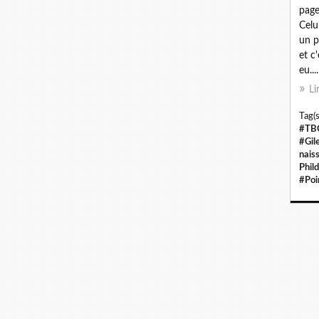
page
Celui
un p
et c
eu....
Li
Tag(s
#TB
#Gil
nais
Phil
#Poi