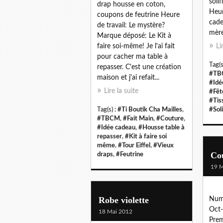
solif
drap housse en coton,
Heur
coupons de feutrine Heure
cade
de travail: Le mystère?
mère
Marque déposé: Le Kit à
faire soi-même! Je l'ai fait
Li
pour cacher ma table à
Tag(s
repasser. C'est une création
#TB
maison et j'ai refait...
#Idé
Lire la suite
#Fêt
#Tis
Tag(s) :
#Ti Boutik Cha Mailles
,
#Soli
#TBCM
,
#Fait Main
,
#Couture
,
#Idée cadeau
,
#Housse table à
repasser
,
#Kit à faire soi
même
,
#Tour Eiffel
,
#Vieux
Co
draps
,
#Feutrine
19 M
Robe violette
Numé
Oct-
18 Mai 2012
Prem