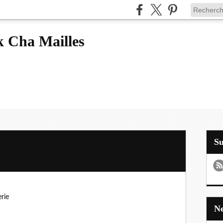
k Cha Mailles
S
rie