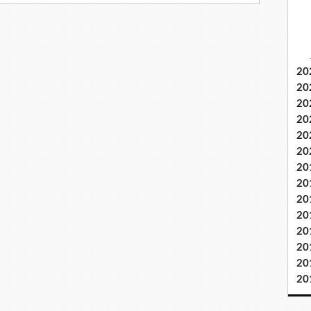
20
20
20
20
20
20
20
20
20
20
20
20
20
20