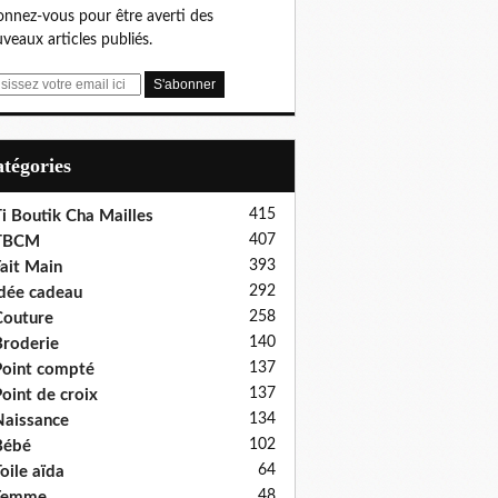
nnez-vous pour être averti des
veaux articles publiés.
Catégories
415
i Boutik Cha Mailles
407
TBCM
393
ait Main
292
dée cadeau
258
outure
140
roderie
137
oint compté
137
oint de croix
134
aissance
102
Bébé
64
oile aïda
48
Femme