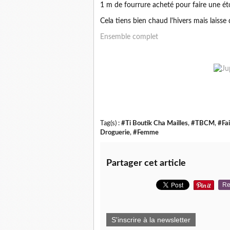
1 m de fourrure acheté pour faire une éto
Cela tiens bien chaud l'hivers mais laisse d
Ensemble complet
Tag(s) :
#Ti Boutik Cha Mailles
,
#TBCM
,
#Fa
Droguerie
,
#Femme
Partager cet article
Re
S'inscrire à la newsletter