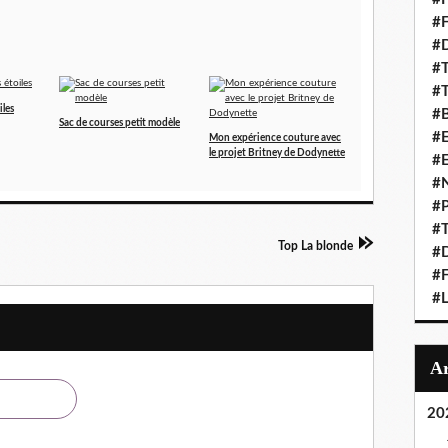
#F
#D
#T
#T
iles
#B
Sac de courses petit modèle
#E
Mon expérience couture avec
le projet Britney de Dodynette
#
#N
#P
#T
Top La blonde
#D
#F
#L
20