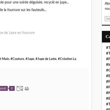
le pour une soirée déguisée, recyclé en jupe...
Abo
nou
e la fourrure sur les fauteuils...
E
m
a
i
l
#T
#
#F
it Main
,
#Couture
,
#Jupe
,
#Jupe de Latte
,
#Création La
#I
#C
#B
#P
#P
post
0
#N
#
#T
#