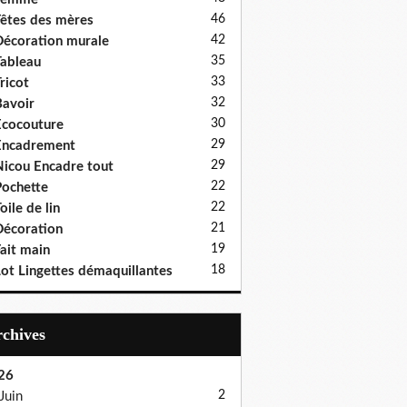
46
êtes des mères
42
écoration murale
35
ableau
33
ricot
32
avoir
30
cocouture
29
Encadrement
29
icou Encadre tout
22
ochette
22
oile de lin
21
écoration
19
ait main
18
ot Lingettes démaquillantes
Archives
26
2
Juin