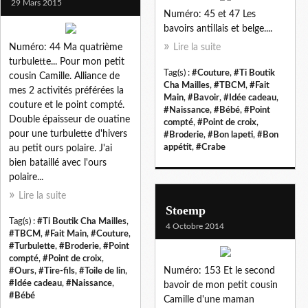
29 Mars 2015
Numéro: 45 et 47 Les
bavoirs antillais et belge....
Numéro: 44 Ma quatrième
Lire la suite
turbulette... Pour mon petit
Tag(s) :
#Couture
,
#Ti Boutik
cousin Camille. Alliance de
Cha Mailles
,
#TBCM
,
#Fait
mes 2 activités préférées la
Main
,
#Bavoir
,
#Idée cadeau
,
couture et le point compté.
#Naissance
,
#Bébé
,
#Point
Double épaisseur de ouatine
compté
,
#Point de croix
,
pour une turbulette d'hivers
#Broderie
,
#Bon lapeti
,
#Bon
appétit
,
#Crabe
au petit ours polaire. J'ai
bien bataillé avec l'ours
polaire...
Lire la suite
Stoemp
Tag(s) :
#Ti Boutik Cha Mailles
,
4 Octobre 2014
#TBCM
,
#Fait Main
,
#Couture
,
#Turbulette
,
#Broderie
,
#Point
compté
,
#Point de croix
,
Numéro: 153 Et le second
#Ours
,
#Tire-fils
,
#Toile de lin
,
#Idée cadeau
,
#Naissance
,
bavoir de mon petit cousin
#Bébé
Camille d'une maman