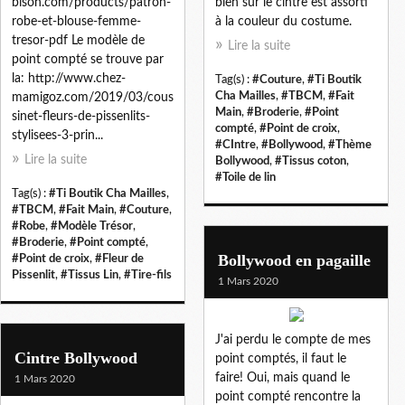
bison.com/products/patron-
bien sur le cintre est assorti
robe-et-blouse-femme-
à la couleur du costume.
tresor-pdf Le modèle de
Lire la suite
point compté se trouve par
la: http://www.chez-
Tag(s) :
#Couture
,
#Ti Boutik
Cha Mailles
,
#TBCM
,
#Fait
mamigoz.com/2019/03/cous
Main
,
#Broderie
,
#Point
sinet-fleurs-de-pissenlits-
compté
,
#Point de croix
,
stylisees-3-prin...
#CIntre
,
#Bollywood
,
#Thème
Lire la suite
Bollywood
,
#Tissus coton
,
#Toile de lin
Tag(s) :
#Ti Boutik Cha Mailles
,
#TBCM
,
#Fait Main
,
#Couture
,
#Robe
,
#Modèle Trésor
,
#Broderie
,
#Point compté
,
Bollywood en pagaille
#Point de croix
,
#Fleur de
Pissenlit
,
#Tissus Lin
,
#Tire-fils
1 Mars 2020
J'ai perdu le compte de mes
Cintre Bollywood
point comptés, il faut le
faire! Oui, mais quand le
1 Mars 2020
point compté rencontre la