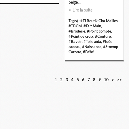
belge....
Lire la suite
Tag(s) :
#Ti Boutik Cha Mailles
,
#TBCM
,
#Fait Main
,
#Broderie
,
#Point compté
,
#Point de croix
,
#Couture
,
#Bavoir
,
#Toile aïda
,
#Idée
cadeau
,
#Naissance
,
#Stoemp
Carotte
,
#Bébé
1
2
3
4
5
6
7
8
9
10
>
>>