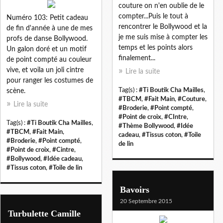
couture on n'en oublie de le
compter...Puis le tout à
Numéro 103: Petit cadeau
rencontrer le Bollywood et la
de fin d'année à une de mes
je me suis mise à compter les
profs de danse Bollywood.
temps et les points alors
Un galon doré et un motif
finalement...
de point compté au couleur
vive, et voila un joli cintre
Lire la suite
pour ranger les costumes de
Tag(s) :
#Ti Boutik Cha Mailles
,
scène.
#TBCM
,
#Fait Main
,
#Couture
,
Lire la suite
#Broderie
,
#Point compté
,
#Point de croix
,
#CIntre
,
Tag(s) :
#Ti Boutik Cha Mailles
,
#Thème Bollywood
,
#Idée
#TBCM
,
#Fait Main
,
cadeau
,
#Tissus coton
,
#Toile
#Broderie
,
#Point compté
,
de lin
#Point de croix
,
#Cintre
,
#Bollywood
,
#Idée cadeau
,
#Tissus coton
,
#Toile de lin
Bavoirs
20 Septembre 2015
Turbulette Camille