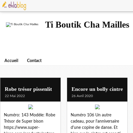
Ti Boutik Cha Mailles
Accueil
Contact
point compte
Robe trésor pissenlit
Encore un bolly cintre
22 Mai 2022
26 Avril 2020
Numéro: 143 Modèle: Robe
Numéro 106 Un autre
Trésor de Super bison
cadeau, pour l'anniversaire
https://www.super-
d'une copine de danse. Et