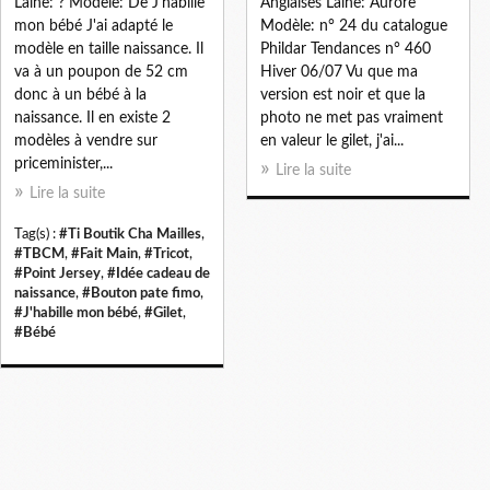
Laine: ? Modèle: De J'habille
Anglaises Laine: Aurore
mon bébé J'ai adapté le
Modèle: n° 24 du catalogue
modèle en taille naissance. Il
Phildar Tendances n° 460
va à un poupon de 52 cm
Hiver 06/07 Vu que ma
donc à un bébé à la
version est noir et que la
naissance. Il en existe 2
photo ne met pas vraiment
modèles à vendre sur
en valeur le gilet, j'ai...
priceminister,...
Lire la suite
Lire la suite
Tag(s) :
#Ti Boutik Cha Mailles
,
#TBCM
,
#Fait Main
,
#Tricot
,
#Point Jersey
,
#Idée cadeau de
naissance
,
#Bouton pate fimo
,
#J'habille mon bébé
,
#Gilet
,
#Bébé