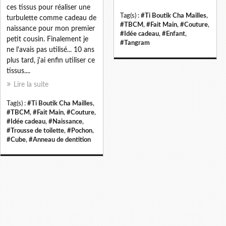
ces tissus pour réaliser une
Tag(s) :
#Ti Boutik Cha Mailles
,
turbulette comme cadeau de
#TBCM
,
#Fait Main
,
#Couture
,
naissance pour mon premier
#Idée cadeau
,
#Enfant
,
petit cousin. Finalement je
#Tangram
ne l'avais pas utilisé... 10 ans
plus tard, j'ai enfin utiliser ce
tissus....
Lire la suite
Tag(s) :
#Ti Boutik Cha Mailles
,
#TBCM
,
#Fait Main
,
#Couture
,
#Idée cadeau
,
#Naissance
,
#Trousse de toilette
,
#Pochon
,
#Cube
,
#Anneau de dentition