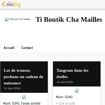
Ti Boutik Cha Mailles
Accueil
Contact
Lot de trousse,
Tangram dans les
pochons ou cadeau de
étoiles
naissance
14 Juin 2026
14 Juin 2026
Num: 0340
Num: 0341 J'avais acheté
Lire la suite