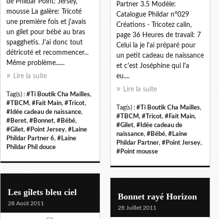
de Phildar Point: Jersey,
Partner 3.5 Modèle:
mousse La galère: Tricoté
Catalogue Phildar n°029
une première fois et j'avais
Créations - Tricotez calin,
un gilet pour bébé au bras
page 36 Heures de travail: 7
spagghetis. J'ai donc tout
Celui la je l'ai préparé pour
détricoté et recommencer...
un petit cadeau de naissance
Même problème......
et c'est Joséphine qui l'a
Lire la suite
eu....
Lire la suite
Tag(s) :
#Ti Boutik Cha Mailles
,
#TBCM
,
#Fait Main
,
#Tricot
,
Tag(s) :
#Ti Boutik Cha Mailles
,
#Idée cadeau de naissance
,
#TBCM
,
#Tricot
,
#Fait Main
,
#Beret
,
#Bonnet
,
#Bébé
,
#Gilet
,
#Idée cadeau de
#Gilet
,
#Point Jersey
,
#Laine
naissance
,
#Bébé
,
#Laine
Phildar Partner 6
,
#Laine
Phildar Partner
,
#Point Jersey
,
Phildar Phil douce
#Point mousse
Les gilets bleu ciel
Bonnet rayé Horizon
28 Août 2011
28 Juillet 2011