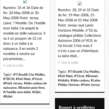
Numéro: 35 et 36 Date de
Numéro: 28, 29 et 32 Date
fin: 20-May-2008 et 30-
de fin: 19-Mar-2008, 21-
May-2008 Point: Jersey
Mar-2008 et 01-Mai-2008
Laine: ? Modèle: De J'habille
Point: Jersey rayé Laine:
mon bébé J'ai adapté le
Horizons Modèle: n°10 du
modèle en taille naissance. Il
catalogue phildar Collections
va à un poupon de 52 cm
Automne 2006 (n°453) Je
donc à un bébé à la
l'ai tricoté 3 fois mais il
naissance. Il en existe 2
n'y'en a pas un d'identique.
modèles à vendre sur
La laine était...
priceminister,...
Lire la suite
Lire la suite
Tag(s) :
#Ti Boutik Cha Mailles
,
Tag(s) :
#Ti Boutik Cha Mailles
,
#Fait Main
,
#Tricot
,
#Bonnet
,
#TBCM
,
#Fait Main
,
#Tricot
,
#Adulte
,
#Idée cadeau
,
#Laine
#Point Jersey
,
#Idée cadeau de
Phildar Horizon
,
#Point Jersey
naissance
,
#Bouton pate fimo
,
#J'habille mon bébé
,
#Gilet
,
#Bébé
Bonnet à oreillettes