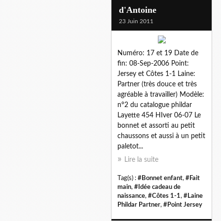
d'Antoine
23 Juin 2011
Numéro: 17 et 19 Date de
fin: 08-Sep-2006 Point:
Jersey et Côtes 1-1 Laine:
Partner (très douce et très
agréable à travailler) Modèle:
n°2 du catalogue phildar
Layette 454 HIver 06-07 Le
bonnet et assorti au petit
chaussons et aussi à un petit
paletot...
Lire la suite
Tag(s) :
#Bonnet enfant
,
#Fait
main
,
#Idée cadeau de
naissance
,
#Côtes 1-1
,
#Laine
Phildar Partner
,
#Point Jersey