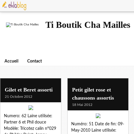
Ti Boutik Cha Mailles
Accueil
Contact
point jersey
Gilet et Beret assorti
Petit gilet rose et
21 Octobre 2012
chaussons assortis
18 Mai 2012
Numero: 62 Laine utilisée:
Partner 6 et Phil douce
Numéro: 51 Date de fin: 09-
Modèle: Tricotez calin n°029
May-2010 Laine utilisée: