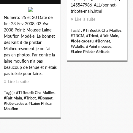
145547986_ALL/bonnet-
tricote-main.html
Numéro: 25 et 30 Date de
Lire la suite
fin: 23-Fev-2008, 02-Avr-
2008 Point: Mousse Laine:
Tag(s) :
#Ti Boutik Cha Mailles
,
#TBCM
,
#Tricot
,
#Fait Main
,
Mouflon Modèle: Le bonnet
#Idée cadeau
,
#Bonnet
,
des Knit it de phildar
#Adulte
,
#Point mousse
,
Malheuresement je ne l'ai
#Laine Phildar Altitude
pas en photos. Par contre la
laine mouflon n'a pas
beaucoup de tenue et n'étais
pas idéale pour faire...
Lire la suite
Tag(s) :
#Ti Boutik Cha Mailles
,
#Fait Main
,
#Tricot
,
#Bonnet
,
#Idée cadeau
,
#Laine Phildar
Mouflon