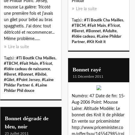
de Phildar Point: Jersey,
Phildar
mousse La galère: Tricoté
Lire la suite
une première fois et j'avais
un gilet pour bébé au bras
Tag(s) :
#Ti Boutik Cha Mailles
,
#TBCM
,
#Fait Main
,
#Tricot
,
spagghetis. J'ai donc tout
#Beret
,
#Bonnet
,
#Adulte
,
détricoté et recommencer...
#Idée cadeau
,
#Laine Phildar
Même problème......
Partner
,
#Kit Knit it
Lire la suite
Tag(s) :
#Ti Boutik Cha Mailles
,
#TBCM
,
#Fait Main
,
#Tricot
,
Bonnet rayé
#Idée cadeau de naissance
,
#Beret
,
#Bonnet
,
#Bébé
,
11 Décembre 2011
#Gilet
,
#Point Jersey
,
#Laine
Phildar Partner 6
,
#Laine
Phildar Phil douce
Numéro: 47 Date de fin: 15-
Aug-2006 Point: Mousse
Laine: Altitude Modèle: Le
bonnet des Knit it de phildar
Bonnet dégradé de
En vente sur priceminister
bleu, noir
http://www.priceminister.co
25 Juillet 2011
m/offer/buy/145547985/cpl