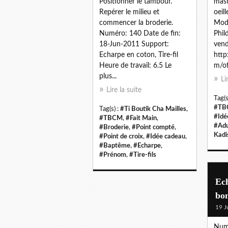
Positionner le tambour.
mast
Repérer le milieu et
oeill
commencer la broderie.
Modè
Numéro: 140 Date de fin:
Phil
18-Jun-2011 Support:
vend
Echarpe en coton, Tire-fil
http
Heure de travail: 6.5 Le
m/of
plus...
Li
Lire la suite
Tag(s
#TB
Tag(s) :
#Ti Boutik Cha Mailles
,
#Idé
#TBCM
,
#Fait Main
,
#Adu
#Broderie
,
#Point compté
,
Kadi
#Point de croix
,
#Idée cadeau
,
#Baptême
,
#Echarpe
,
#Prénom
,
#Tire-fils
Ech
bo
19 J
Numé