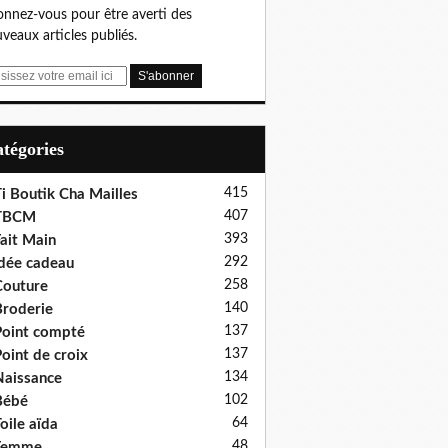
nnez-vous pour être averti des
veaux articles publiés.
Catégories
415
i Boutik Cha Mailles
407
TBCM
393
ait Main
292
dée cadeau
258
outure
140
roderie
137
oint compté
137
oint de croix
134
aissance
102
Bébé
64
oile aïda
48
Femme