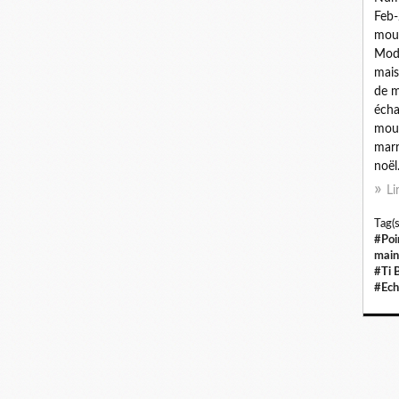
Feb-
mous
Modè
mais
de m
écha
mous
marr
noël
Li
Tag(s
#Poi
main
#Ti 
#Ech