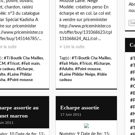
ic, poivre, buvard,
Mousse Laine: Neige
Abo
et, chardon, raisin)
Modèle: création perso En
nou
le: n°3 du catalogue
écharpe et en col. Le col est
dar Spécial Kadisha A
à vendre sur priceminister
E
re sur priceminister
http://www.priceminister.co
m
://www.priceminister.co
m/offer/buy/131068623/cpl
a
fer/buy/145146785/...
131068624_ALL/col-...
i
re la suite
Lire la suite
l
) :
#Ti Boutik Cha Mailles
,
Tag(s) :
#Ti Boutik Cha Mailles
,
#T
CM
,
#Tricot
,
#Fait main
,
#Fait Main
,
#Tricot
,
#Echarpe
,
#
e cadeau
,
#Echarpe
,
#Adulte
,
#Point mousse
,
#F
lte
,
#Laine Phildar
#Laine Phildar Neige
,
#Idée
#I
sha
,
#Point mousse
cadeau
#C
#B
#P
arpe assortie au
Echarpe assortie
#P
#N
nnet marron
17 Juin 2011
#
uin 2011
#T
Numéro: 9 Date de fin: 15-
ro: 10 Date de fin: 12-
#