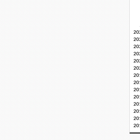
20
20
20
20
20
20
20
20
20
20
20
20
20
20