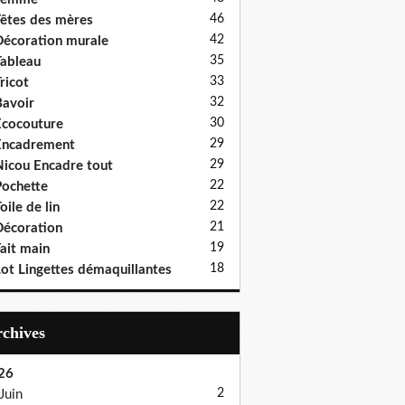
46
êtes des mères
42
écoration murale
35
ableau
33
ricot
32
avoir
30
cocouture
29
Encadrement
29
icou Encadre tout
22
ochette
22
oile de lin
21
écoration
19
ait main
18
ot Lingettes démaquillantes
Archives
26
2
Juin