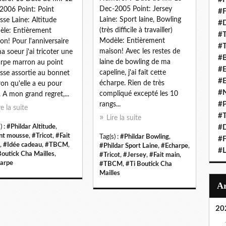
Dec-2005 Point: Jersey
2006 Point: Point
#F
Laine: Sport laine, Bowling
se Laine: Altitude
#D
(très difficile à travailler)
le: Entièrement
#T
Modèle: Entièrement
on! Pour l'anniversaire
#T
maison! Avec les restes de
a soeur j'ai tricoter une
#B
laine de bowling de ma
rpe marron au point
#E
capeline, j'ai fait cette
se assortie au bonnet
#
écharpe. Rien de très
on qu'elle a eu pour
#N
compliqué excepté les 10
. A mon grand regret,...
#P
rangs...
re la suite
#T
Lire la suite
) :
#Phildar Altitude
,
#D
nt mousse
,
#Tricot
,
#Fait
Tag(s) :
#Phildar Bowling
,
#F
,
#Idée cadeau
,
#TBCM
,
#Phildar Sport Laine
,
#Echarpe
,
#L
Boutick Cha Mailles
,
#Tricot
,
#Jersey
,
#Fait main
,
arpe
#TBCM
,
#Ti Boutick Cha
Mailles
20