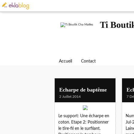
Ti Bouti
Accueil
Contact
echarpe
Echarpe de baptême
Ec
2 Juillet 2014
7 D
Le support: Une écharpe en
Numé
coton. Etape 2: Positionner
Jul-
le tire-fil en le surfilant.
Lain