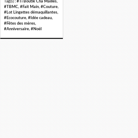
Tag(s) :
#Ti Boutik Cha Mailles
,
#TBMC
,
#Fait Main
,
#Couture
,
#Lot Lingettes démaquillantes
,
#Ecocouture
,
#Idée cadeau
,
#Fêtes des mères
,
#Anniversaire
,
#Noël