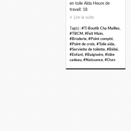
en toile Aïda Heure de
travail: 18
Lire la suite
Tag(s) :
#Ti Boutik Cha Mailles
,
#TBCM
,
#Fait Main
,
#Broderie
,
#Point compté
,
#Point de croix
,
#Toile aïda
,
#Serviette de toilette
,
#Bébé
,
#Enfant
,
#Baignoire
,
#Idée
cadeau
,
#Naissance
,
#Ours