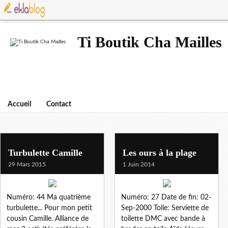
Ti Boutik Cha Mailles
Accueil
Contact
ours
Turbulette Camille
Les ours à la plage
29 Mars 2015
1 Juin 2014
Numéro: 44 Ma quatrième
Numéro: 27 Date de fin: 02-
turbulette... Pour mon petit
Sep-2000 Toile: Serviette de
cousin Camille. Alliance de
toilette DMC avec bande à