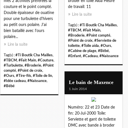
mes 2 activités préférées la
broder en toile Aïda Heure
couture et le point compté.
de travail: 11
Double épaisseur de ouatine
Lire la suite
pour une turbulette d'hivers
au petit ours polaire. J'ai
Tag(s) :
#Ti Boutik Cha Mailles
,
#TBCM
,
#Fait Main
,
bien bataillé avec l'ours
#Broderie
,
#Point compté
,
polaire...
#Point de croix
,
#Serviette de
Lire la suite
toilette
,
#Toile aïda
,
#Ours
,
#Cabine de plage
,
#Bébé
,
Tag(s) :
#Ti Boutik Cha Mailles
,
#Enfant
,
#Cadeau
,
#Naissance
#TBCM
,
#Fait Main
,
#Couture
,
#Turbulette
,
#Broderie
,
#Point
compté
,
#Point de croix
,
#Ours
,
#Tire-fils
,
#Toile de lin
,
#Idée cadeau
,
#Naissance
,
Le bain de Maxence
#Bébé
1 Juin 2014
Numéro: 22 et 23 Date de
fin: 20-Jul-2000 Toile:
Serviette et gant de toilette
DMC avec bande à broder