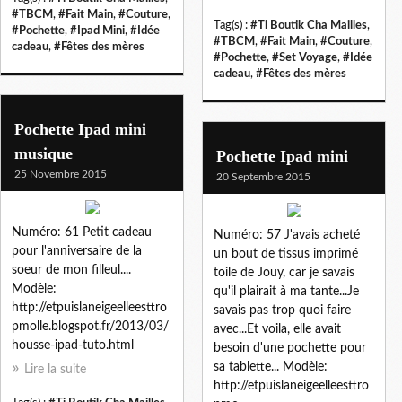
#TBCM
,
#Fait Main
,
#Couture
,
Tag(s) :
#Ti Boutik Cha Mailles
,
#Pochette
,
#Ipad Mini
,
#Idée
#TBCM
,
#Fait Main
,
#Couture
,
cadeau
,
#Fêtes des mères
#Pochette
,
#Set Voyage
,
#Idée
cadeau
,
#Fêtes des mères
Pochette Ipad mini
musique
Pochette Ipad mini
25 Novembre 2015
20 Septembre 2015
Numéro: 61 Petit cadeau
Numéro: 57 J'avais acheté
pour l'anniversaire de la
un bout de tissus imprimé
soeur de mon filleul....
toile de Jouy, car je savais
Modèle:
qu'il plairait à ma tante...Je
http://etpuislaneigeelleesttro
savais pas trop quoi faire
pmolle.blogspot.fr/2013/03/
avec...Et voila, elle avait
housse-ipad-tuto.html
besoin d'une pochette pour
sa tablette... Modèle:
Lire la suite
http://etpuislaneigeelleesttro