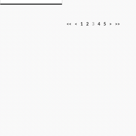
<<
<
1
2
3
4
5
>
>>