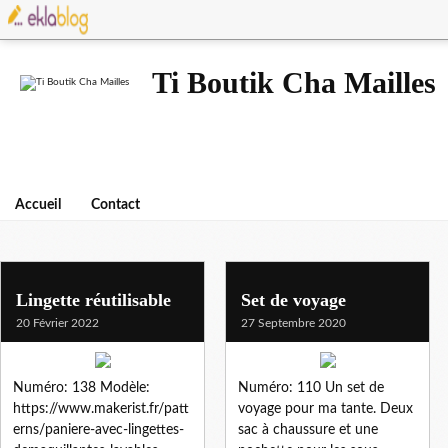
Ti Boutik Cha Mailles
Accueil
Contact
fetes des meres
Lingette réutilisable
Set de voyage
20 Février 2022
27 Septembre 2020
Numéro: 138 Modèle:
Numéro: 110 Un set de
https://www.makerist.fr/patt
voyage pour ma tante. Deux
erns/paniere-avec-lingettes-
sac à chaussure et une