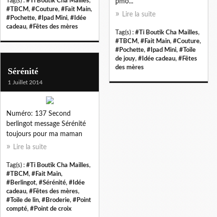
Tag(s) :
#Ti Boutik Cha Mailles
,
pmo...
#TBCM
,
#Couture
,
#Fait Main
,
Lire la suite
#Pochette
,
#Ipad Mini
,
#Idée
cadeau
,
#Fêtes des mères
Tag(s) :
#Ti Boutik Cha Mailles
,
#TBCM
,
#Fait Main
,
#Couture
,
#Pochette
,
#Ipad Mini
,
#Toile
de jouy
,
#Idée cadeau
,
#Fêtes
des mères
Sérénité
1 Juillet 2014
Numéro: 137 Second
berlingot message Sérénité
toujours pour ma maman
Lire la suite
Tag(s) :
#Ti Boutik Cha Mailles
,
#TBCM
,
#Fait Main
,
#Berlingot
,
#Sérénité
,
#Idée
cadeau
,
#Fêtes des mères
,
#Toile de lin
,
#Broderie
,
#Point
compté
,
#Point de croix