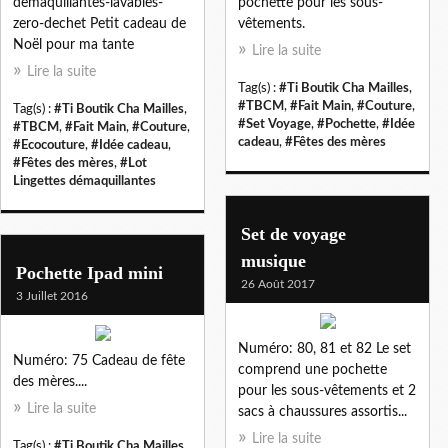
demaquillantes-lavables-
pochette pour les sous-
zero-dechet Petit cadeau de
vêtements.
Noël pour ma tante
Lire la suite
Lire la suite
Tag(s) :
#Ti Boutik Cha Mailles
,
#TBCM
,
#Fait Main
,
#Couture
,
Tag(s) :
#Ti Boutik Cha Mailles
,
#Set Voyage
,
#Pochette
,
#Idée
#TBCM
,
#Fait Main
,
#Couture
,
cadeau
,
#Fêtes des mères
#Ecocouture
,
#Idée cadeau
,
#Fêtes des mères
,
#Lot
Lingettes démaquillantes
Set de voyage
musique
Pochette Ipad mini
26 Août 2017
3 Juillet 2016
Numéro: 80, 81 et 82 Le set
Numéro: 75 Cadeau de fête
comprend une pochette
des mères....
pour les sous-vêtements et 2
Lire la suite
sacs à chaussures assortis...
Lire la suite
Tag(s) :
#Ti Boutik Cha Mailles
,